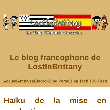
Le blog francophone de
LostInBrittany
Accueil
Archives
Blogroll
Blog Perso
Blog Tech
RSS Feed
Haïku de la mise en