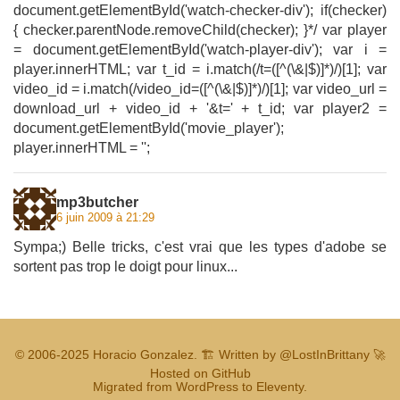
document.getElementById('watch-checker-div'); if(checker)
{ checker.parentNode.removeChild(checker); }*/ var player
= document.getElementById('watch-player-div'); var i =
player.innerHTML; var t_id = i.match(/t=([^(\&|$)]*)/)[1]; var
video_id = i.match(/video_id=([^(\&|$)]*)/)[1]; var video_url =
download_url + video_id + '&t=' + t_id; var player2 =
document.getElementById('movie_player');
player.innerHTML = '';
mp3butcher
6 juin 2009 à 21:29
Sympa;) Belle tricks, c'est vrai que les types d'adobe se
sortent pas trop le doigt pour linux...
© 2006-2025
Horacio Gonzalez
.
🏗️ Written by
@LostInBrittany
🚀
Hosted on GitHub
Migrated from WordPress to Eleventy.