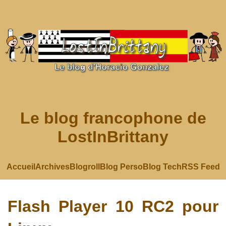
Le blog francophone de
LostInBrittany
Accueil
Archives
Blogroll
Blog Perso
Blog Tech
RSS Feed
Flash Player 10 RC2 pour