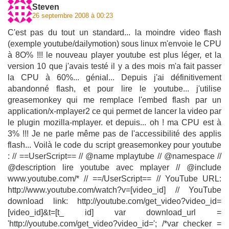
Steven
26 septembre 2008 à 00:23
C'est pas du tout un standard... la moindre video flash
(exemple youtube/dailymotion) sous linux m'envoie le CPU
à 8O% !!! le nouveau player youtube est plus léger, et la
version 10 que j'avais testé il y a des mois m'a fait passer
la CPU à 60%... génial... Depuis j'ai définitivement
abandonné flash, et pour lire le youtube... j'utilise
greasemonkey qui me remplace l'embed flash par un
application/x-mplayer2 ce qui permet de lancer la video par
le plugin mozilla-mplayer. et depuis... oh ! ma CPU est à
3% !!! Je ne parle même pas de l'accessibilité des applis
flash... Voilà le code du script greasemonkey pour youtube
: // ==UserScript== // @name mplaytube // @namespace //
@description lire youtube avec mplayer // @include
www.youtube.com/* // ==/UserScript== // YouTube URL:
http://www.youtube.com/watch?v=[video_id] // YouTube
download link: http://youtube.com/get_video?video_id=
[video_id]&t=[t_ id] var download_url =
'http://youtube.com/get_video?video_id='; /*var checker =