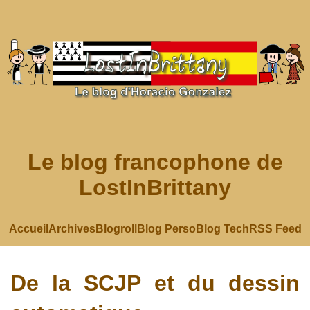
Le blog francophone de
LostInBrittany
Accueil
Archives
Blogroll
Blog Perso
Blog Tech
RSS Feed
De la SCJP et du dessin