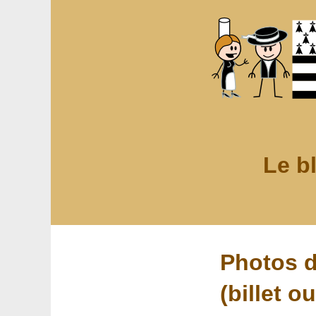
Le b
Photos 
(billet o