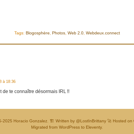
Tags:
Blogosphère
,
Photos
,
Web 2.0
,
Webdeux.connect
8 à 18:36
nt de te connaître désormais IRL !!
6-2025
Horacio Gonzalez
.
🏗️ Written by
@LostInBrittany
🚀 Hosted on 
Migrated from WordPress to Eleventy.