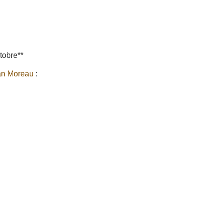
ctobre**
an Moreau
: