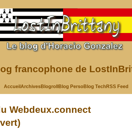
log francophone de LostInBri
Accueil
Archives
Blogroll
Blog Perso
Blog Tech
RSS Feed
du Webdeux.connect
uvert)