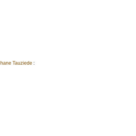
phane Tauziede
: