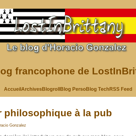
log francophone de LostInBri
Accueil
Archives
Blogroll
Blog Perso
Blog Tech
RSS Feed
r philosophique à la pub
racio Gonzalez