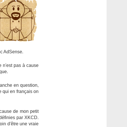
vec AdSense.
Ce n'est pas à cause
ique.
lanche en question,
e qui en français on
 cause de mon petit
n définies par XKCD.
in d'être une vraie