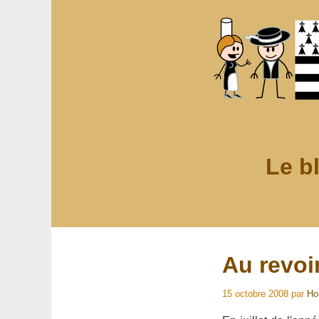
Le b
Au revoi
15 octobre 2008
par
Ho