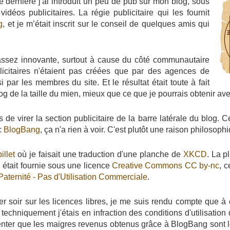
ée dernière j'ai introduit un peu de pub sur mon blog, sous
vidéos publicitaires. La régie publicitaire qui les fournit
g
, et je m’était inscrit sur le conseil de quelques amis qui
 assez innovante, surtout à cause du côté communautaire
licitaires n'étaient pas créées que par des agences de
i par les membres du site. Et le résultat était toute à fait
og de la taille du mien, mieux que ce que je pourrais obtenir a
s de virer la section publicitaire de la barre latérale du blog. 
c
BlogBang
, ça n'a rien à voir. C'est plutôt une raison philosoph
billet
où je faisait une traduction d'une planche de
XKCD
. La p
tait fournie sous une licence
Creative Commons
CC by-nc
, c
aternité - Pas d'Utilisation Commerciale
.
ier soir sur les licences libres, je me suis rendu compte que à
, techniquement j'étais en infraction des conditions d'utilisatio
nter que les maigres revenus obtenus grâce à BlogBang sont lo