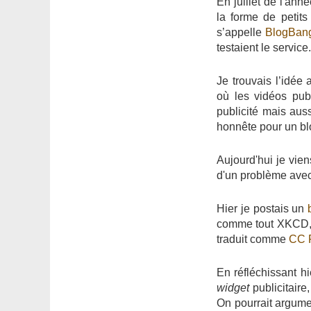
En juillet de l'ann
la forme de petits 
s’appelle
BlogBan
testaient le service.
Je trouvais l’idée
où les vidéos pub
publicité mais auss
honnête pour un bl
Aujourd'hui je vien
d'un problème ave
Hier je postais un
comme tout XKCD, é
traduit comme
CC P
En réfléchissant h
widget
publicitaire
On pourrait argume