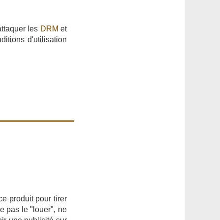
.
 attaquer les
DRM
et
tions d'utilisation
ce produit pour tirer
e pas le "louer", ne