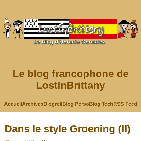
Le blog francophone de
LostInBrittany
Accueil
Archives
Blogroll
Blog Perso
Blog Tech
RSS Feed
Dans le style Groening (II)