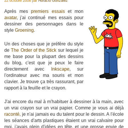
22 octobre 2008
par
Horacio Gonzalez
Après mes
premiers essais
et mon
avatar
, j'ai continué mes essais pour
dessiner des personnages dans le
style
Groening
.
Un des choses que je préfère du style
de
The Order of the Stick
sur lequel je
me base pour la plupart des dessins
du blog, c'est que je peux le faire
directement avec
Inkscape
, sur
l'ordinateur avec ma souris et mon
clavier. Je trouve ça très rassurant, par
rapport à la feuille et le crayon.
J'ai encore du mal à m'habituer à dessiner à la main, avec
un vrai crayon sur un vrai papier. Comme je vous ai déjà
raconté
, je n'ai jamais eu du talent pour le dessin. A l'école
les séances d'arts plastiques étaient un vrai calvaire pour
moi, j'avais plein d'idées en tête, et une grosse envie de