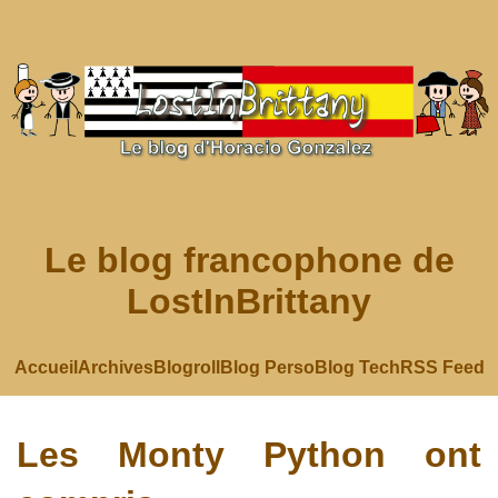
Le blog francophone de
LostInBrittany
Accueil
Archives
Blogroll
Blog Perso
Blog Tech
RSS Feed
Les Monty Python ont