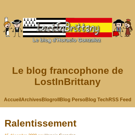
Le blog francophone de
LostInBrittany
Accueil
Archives
Blogroll
Blog Perso
Blog Tech
RSS Feed
Ralentissement