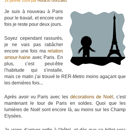
14 janvier 2009
par
Horacio Gonzalez
Je suis à nouveau à Paris
pour le travail, et encore une
fois je reste pour deux jours.
Soyez cependant rassurés,
je ne vais pas rabâcher
encore une fois ma
relation
amour-haine
avec Paris. En
plus, c'est peut-être
l'habitude qui s'installe,
mais ce matin j'ai trouvé le RER-Metro moins agaçant que
les dernières fois...
Après avoir vu Paris avec les
décorations de Noël
, c'est
maintenant le tour de Paris en soldes. Quoi que les
lumières de Noël sont encore là, au moins sur les Champ
Elysées.
Je viens d'arriver enfin à l’hôtel, et dès que ce billet sera