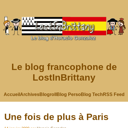
Le blog francophone de
LostInBrittany
Accueil
Archives
Blogroll
Blog Perso
Blog Tech
RSS Feed
Une fois de plus à Paris