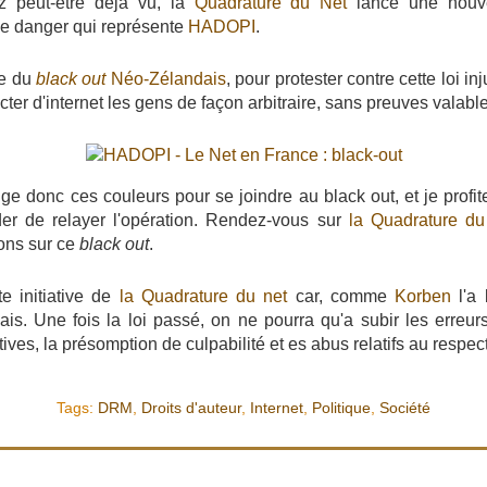
peut-être déjà vu, la
Quadrature du Net
lance une nouv
 le danger qui représente
HADOPI
.
re du
black out
Néo-Zélandais
, pour protester contre cette loi in
ter d'internet les gens de façon arbitraire, sans preuves valable
ge donc ces couleurs pour se joindre au black out, et je profi
r de relayer l'opération. Rendez-vous sur
la Quadrature du
ions sur ce
black out
.
tte initiative de
la Quadrature du net
car, comme
Korben
l'a 
is. Une fois la loi passé, on ne pourra qu'a subir les erreur
ves, la présomption de culpabilité et es abus relatifs au respect
Tags:
DRM
,
Droits d'auteur
,
Internet
,
Politique
,
Société