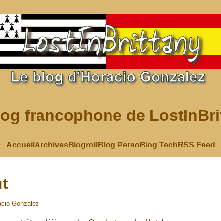
log francophone de LostInBri
Accueil
Archives
Blogroll
Blog Perso
Blog Tech
RSS Feed
t
acio Gonzalez