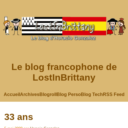
Le blog francophone de
LostInBrittany
Accueil
Archives
Blogroll
Blog Perso
Blog Tech
RSS Feed
33 ans