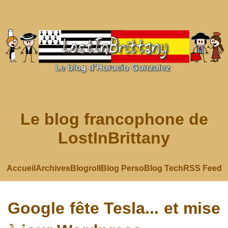
Le blog francophone de
LostInBrittany
Accueil
Archives
Blogroll
Blog Perso
Blog Tech
RSS Feed
Google fête Tesla... et mise