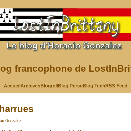
log francophone de LostInBri
Accueil
Archives
Blogroll
Blog Perso
Blog Tech
RSS Feed
Charrues
cio Gonzalez