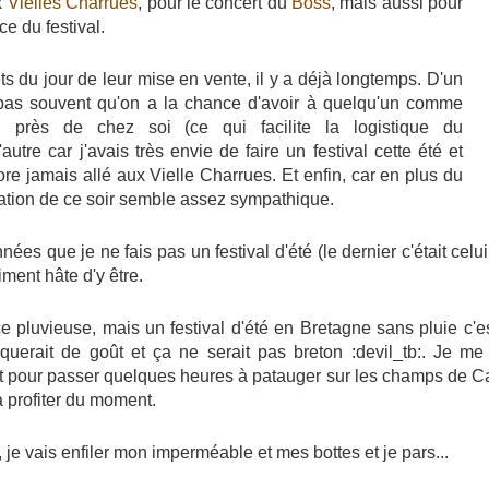
x
Vielles Charrues
, pour le concert du
Boss
, mais aussi pour
ce du festival.
lets du jour de leur mise en vente, il y a déjà longtemps. D'un
t pas souvent qu'on a la chance d'avoir à quelqu'un comme
i près de chez soi (ce qui facilite la logistique du
autre car j'avais très envie de faire un festival cette été et
re jamais allé aux Vielle Charrues. Et enfin, car en plus du
tion de ce soir semble assez sympathique.
nées que je ne fais pas un festival d'été (le dernier c'était celu
aiment hâte d'y être.
 pluvieuse, mais un festival d'été en Bretagne sans pluie c'
querait de goût et ça ne serait pas breton :devil_tb:. Je me
pour passer quelques heures à patauger sur les champs de Ca
 profiter du moment.
, je vais enfiler mon imperméable et mes bottes et je pars...