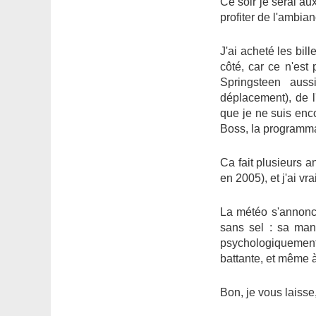
Ce soir je serai au
profiter de l'ambian
J'ai acheté les bil
côté, car ce n'es
Springsteen auss
déplacement), de l'
que je ne suis enco
Boss, la programma
Ca fait plusieurs an
en 2005), et j'ai vr
La météo s'annonce
sans sel : sa man
psychologiquement 
battante, et même à
Bon, je vous laisse