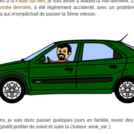
urs à
la Faute sur Mer
, je suis arrivé à Madrid la nuit dernière.
année dernière
, a été légèrement accidenté, avec un problèm
a qui m'empêchait de passer la 5ème vitesse.
, je vais donc passer quelques jours en famille, revoir des 
(plutôt profiter du soleil et
subir
la chaleur :wink_ee: )