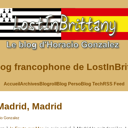
log francophone de LostInBri
Accueil
Archives
Blogroll
Blog Perso
Blog Tech
RSS Feed
Madrid, Madrid
io Gonzalez