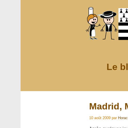
Le b
Madrid, 
10 août 2009
par
Horac