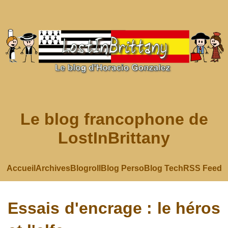
Le blog francophone de
LostInBrittany
Accueil
Archives
Blogroll
Blog Perso
Blog Tech
RSS Feed
Essais d'encrage : le héros