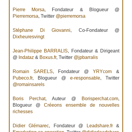
Pierre Morsa
, Fondateur & Blogueur @
Pierremorsa
, Twitter
@pierremorsa
Stéphane Di Giovanni
, Co-Fondateur @
Dixheuresvingt
Jean-Philippe BARRALIS
, Fondateur & Dirigeant
@
Indataz
&
Boxus.fr
, Twitter
@jpbarralis
Romain SARELS
, Fondateur @
YRYcom
&
Pubeco.fr
, Blogueur @
e-responsable
, Twitter
@romainsarels
Boris Perchat
, Auteur @
Borisperchat.com
,
Blogueur @
Créeons ensemble de nouvelles
richesses
Didier Glémarec
, Fondateur @
Leadshare.fr
&