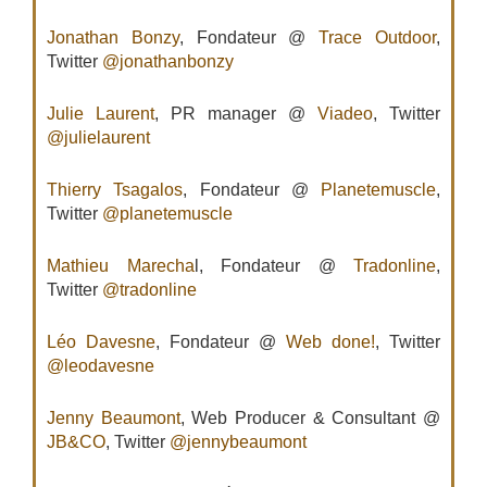
Jonathan Bonzy
, Fondateur @
Trace Outdoor
,
Twitter
@jonathanbonzy
Julie Laurent
, PR manager @
Viadeo
, Twitter
@julielaurent
Thierry Tsagalos
, Fondateur @
Planetemuscle
,
Twitter
@planetemuscle
Mathieu Marecha
l, Fondateur @
Tradonline
,
Twitter
@tradonline
Léo Davesne
, Fondateur @
Web done!
, Twitter
@leodavesne
Jenny Beaumont
, Web Producer & Consultant @
JB&CO
, Twitter
@jennybeaumont