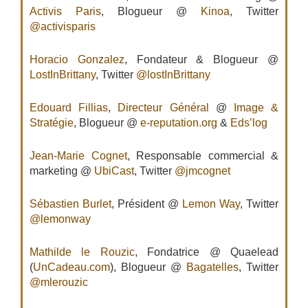
Activis Paris
, Blogueur @
Kinoa
, Twitter
@activisparis
Horacio Gonzalez
, Fondateur & Blogueur @
LostInBrittany
, Twitter
@lostInBrittany
Edouard Fillias
,
Directeur Général
@
Image &
Stratégie
, Blogueur @
e-reputation.org
&
Eds’log
Jean-Marie Cognet
, Responsable commercial &
marketing @
UbiCast
, Twitter
@jmcognet
Sébastien Burlet
, Président @
Lemon Way
, Twitter
@lemonway
Mathilde le Rouzic
, Fondatrice @ Quaelead
(
UnCadeau.com
), Blogueur @
Bagatelles
, Twitter
@mlerouzic