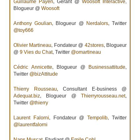
Guillaume Payen
, Gérant @
Woosoft Interactive,
Blogueur @
Woosoft
Anthony Goulian
, Blogueur @
Nerdalors
, Twitter
@toy666
Olivier Martineau
, Fondateur @
42stores
, Blogueur
@
9 Vies du Chat
, Twitter
@omartineau
Cédric Annicette
, Blogueur @
Businessattitude
,
Twitter
@bizAttitude
Thierry Rousseau
, Consultant E-business @
Adequat.biz
, Blogueur @
Thierryrousseau.net
,
Twitter
@thierry
Laurent Falorni
, Fondateur @
Tempolib
, Twitter
@laurentfalorni
Nans Muscat
, Etudiant @
Emile Cohl