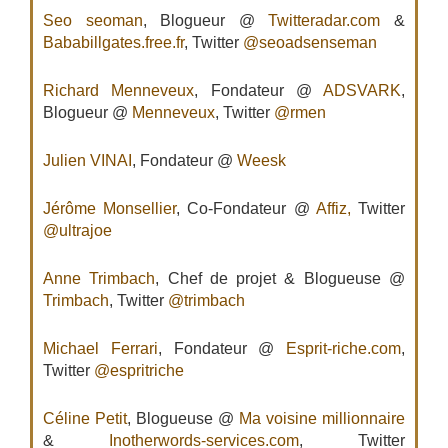
Seo seoman
, Blogueur @
Twitteradar.com
&
Bababillgates.free.fr
, Twitter
@seoadsenseman
Richard Menneveux
, Fondateur @
ADSVARK
,
Blogueur @
Menneveux
, Twitter
@rmen
Julien VINAI
, Fondateur @
Weesk
Jérôme Monsellier
, Co-Fondateur @
Affiz,
Twitter
@ultrajoe
Anne Trimbach
, Chef de projet & Blogueuse @
Trimbach
, Twitter
@trimbach
Michael Ferrari
, Fondateur @
Esprit-riche.com
,
Twitter
@espritriche
Céline Petit
, Blogueuse @
Ma voisine millionnaire
&
Inotherwords-services.com
, Twitter