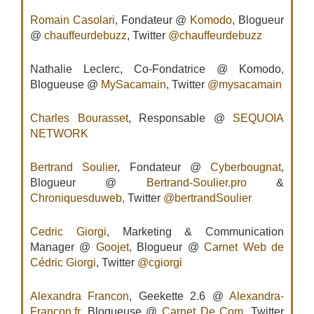
Romain Casolari
, Fondateur @
Komodo
, Blogueur
@
chauffeurdebuzz
, Twitter
@chauffeurdebuzz
Nathalie Leclerc, Co-Fondatrice @ Komodo,
Blogueuse @
MySacamain
, Twitter
@mysacamain
Charles Bourasset
, Responsable @
SEQUOIA
NETWORK
Bertrand Soulier
, Fondateur @
Cyberbougnat
,
Blogueur @
Bertrand-Soulier.pro
&
Chroniquesduweb,
Twitter
@bertrandSoulier
Cedric Giorgi
, Marketing & Communication
Manager @
Goojet,
Blogueur @
Carnet Web de
Cédric Giorgi
, Twitter
@cgiorgi
Alexandra Francon
, Geekette 2.6 @
Alexandra-
Francon.fr
, Blogueuse @
Carnet De Com
, Twitter