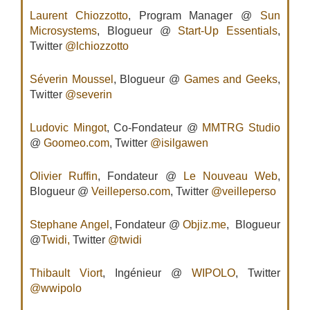
Laurent Chiozzotto
, Program Manager @
Sun
Microsystems
, Blogueur @
Start-Up Essentials
,
Twitter
@lchiozzotto
Séverin Moussel
, Blogueur @
Games and Geeks
,
Twitter
@severin
Ludovic Mingot
, Co-Fondateur @
MMTRG Studio
@
Goomeo.com
, Twitter
@isilgawen
Olivier Ruffin
, Fondateur @
Le Nouveau Web
,
Blogueur @
Veilleperso.com
, Twitter
@veilleperso
Stephane Angel
, Fondateur @
Objiz.me
, Blogueur
@
Twidi,
Twitter
@twidi
Thibault Viort
, Ingénieur @
WIPOLO
, Twitter
@wwipolo