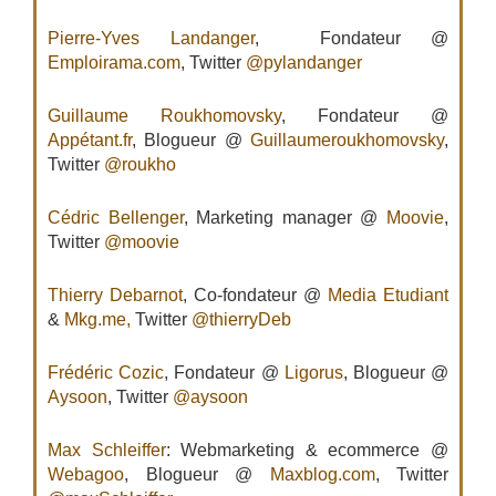
Pierre-Yves Landanger
, Fondateur @
Emploirama.com
, Twitter
@pylandanger
Guillaume Roukhomovsky
, Fondateur @
Appétant.fr
, Blogueur @
Guillaumeroukhomovsky
,
Twitter
@roukho
Cédric Bellenger
, Marketing manager @
Moovie
,
Twitter
@moovie
Thierry Debarnot
, Co-fondateur @
Media Etudiant
&
Mkg.me,
Twitter
@thierryDeb
Frédéric Cozic
, Fondateur @
Ligorus
, Blogueur @
Aysoon
, Twitter
@aysoon
Max Schleiffer
: Webmarketing & ecommerce @
Webagoo
, Blogueur @
Maxblog.com
, Twitter