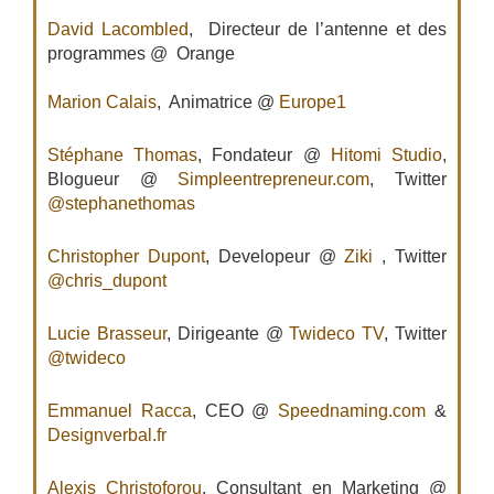
David Lacombled
, Directeur de l’antenne et des
programmes @ Orange
Marion Calais
, Animatrice @
Europe1
Stéphane Thomas
, Fondateur @
Hitomi Studio
,
Blogueur @
Simpleentrepreneur.com
, Twitter
@stephanethomas
Christopher Dupont
, Developeur @
Ziki
, Twitter
@chris_dupont
Lucie Brasseur
, Dirigeante @
Twideco TV
, Twitter
@twideco
Emmanuel Racca
, CEO @
Speednaming.com
&
Designverbal.fr
Alexis Christoforou
, Consultant en Marketing @