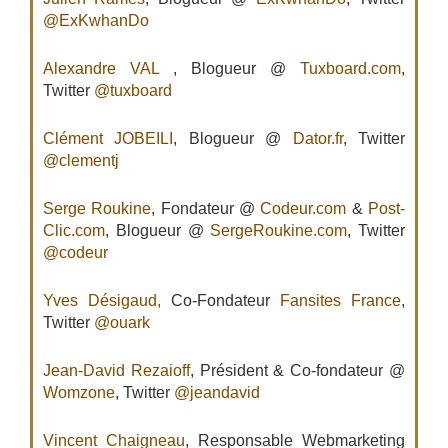
@ExKwhanDo
Alexandre VAL
, Blogueur @
Tuxboard.com
,
Twitter
@tuxboard
Clément JOBEILI
, Blogueur @
Dator.fr
, Twitter
@clementj
Serge Roukine
, Fondateur @
Codeur.com
&
Post-
Clic.com
, Blogueur @
SergeRoukine.com
, Twitter
@codeur
Yves Désigaud,
Co-Fondateur
Fansites France
,
Twitter
@ouark
Jean-David Rezaioff
, Président & Co-fondateur @
Womzone
, Twitter
@jeandavid
Vincent Chaigneau
, Responsable Webmarketing