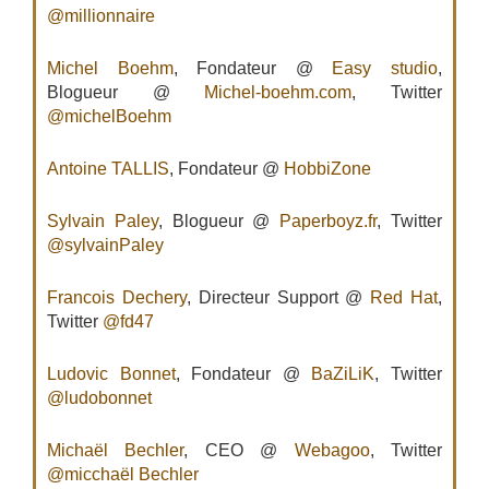
@millionnaire
Michel Boehm
, Fondateur @
Easy studio
,
Blogueur @
Michel-boehm.com
, Twitter
@michelBoehm
Antoine TALLIS
, Fondateur @
HobbiZone
Sylvain Paley
, Blogueur @
Paperboyz.fr
, Twitter
@sylvainPaley
Francois Dechery
, Directeur Support @
Red Hat
,
Twitter
@fd47
Ludovic Bonnet
, Fondateur @
BaZiLiK
, Twitter
@ludobonnet
Michaël Bechler
, CEO @
Webagoo
, Twitter
@micchaël Bechler