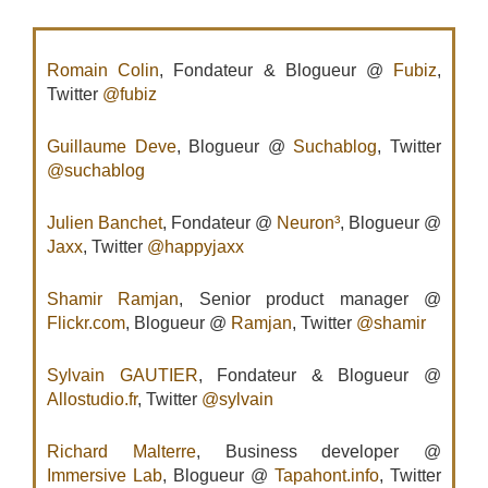
Romain Colin
, Fondateur & Blogueur @
Fubiz
,
Twitter
@fubiz
Guillaume Deve
, Blogueur @
Suchablog
, Twitter
@suchablog
Julien Banchet
, Fondateur @
Neuron³
, Blogueur @
Jaxx
, Twitter
@happyjaxx
Shamir Ramjan
, Senior product manager @
Flickr.com
, Blogueur @
Ramjan
, Twitter
@shamir
Sylvain GAUTIER
, Fondateur & Blogueur @
Allostudio.fr
, Twitter
@sylvain
Richard Malterre
, Business developer @
Immersive Lab
, Blogueur @
Tapahont.info
, Twitter