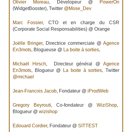
Olivier Moreau
, Dévelopeur @
PowerOn
(WidgetBooster), Twitter
@Mose_Dev
Marc Fossier
, CTO et en charge du CSR
(Corporate Social Responsabilities) @ Orange
Joëlle Bringer
, Directrice commerciale @
Agence
En3mots
, Blogueuse @
La boite à sorties
,
Michaël Hirsch
, Directeur général @
Agence
En3mots
, Blogueur @
La boite à sorties
, Twitter
@michael
Jean-Francois Jacob
, Fondateur @
iProdWeb
Gregory Beyrouti
, Co-fondateur @
WiziShop
,
Blogueur @
wizishop
Edouard Cordier
, Fondateur @
SITTEST