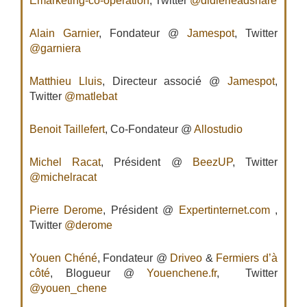
Emarketing-co-operation
, Twitter
@didierleadshare
Alain Garnier
, Fondateur @
Jamespot
, Twitter
@garniera
Matthieu Lluis
, Directeur associé @
Jamespot
,
Twitter
@matlebat
Benoit Taillefert
, Co-Fondateur @
Allostudio
Michel Racat
, Président @
BeezUP
, Twitter
@michelracat
Pierre Derome
, Président @
Expertinternet.com
,
Twitter
@derome
Youen Chéné
, Fondateur @
Driveo
&
Fermiers d’à
côté
, Blogueur @
Youenchene.fr
, Twitter
@youen_chene