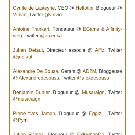
Cyrille de Lasteyrie
, CEO @
Hellotipi
, Blogueur @
Vinvin
, Twitter
@vinvin
Antoine Frankart
, Fondateur @
EGame
&
Affinity-
web
, Twitter
@emerika
Julien Defaut
, Directeur associé @
Affiz
, Twitter
@jdefaut
Alexandre De Sousa
, Gérant @
AD2M
, Bloggeuse
@
Alexandredesousa
, Twitter
@alexdesousa
Benjamin Buhler
, Blogueur @
Musaraign
, Twitter
@musaraign
Pierre-Yves Jamon
, Blogueur @
Eggiz
, Twitter
@Pym
Julien Rames
, Blogueur @
ExKwhanDo
, Twitter