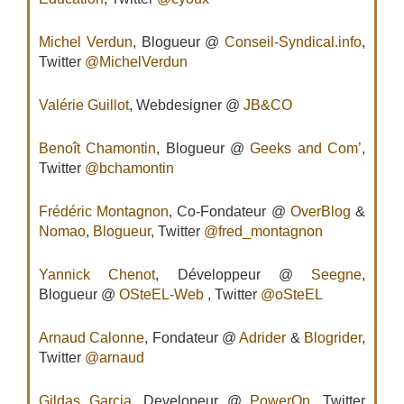
Michel Verdun
, Blogueur @
Conseil-Syndical.info
,
Twitter
@MichelVerdun
Valérie Guillot
, Webdesigner @
JB&CO
Benoît Chamontin
, Blogueur @
Geeks and Com’
,
Twitter
@bchamontin
Frédéric Montagnon
, Co-Fondateur @
OverBlog
&
Nomao
,
Blogueur
, Twitter
@fred_montagnon
Yannick Chenot
, Développeur @
Seegne
,
Blogueur @
OSteEL-Web
, Twitter
@oSteEL
Arnaud Calonne
, Fondateur @
Adrider
&
Blogrider
,
Twitter
@arnaud
Gildas Garcia
, Developeur @
PowerOn
, Twitter