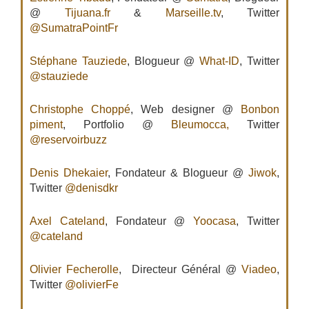
@
Tijuana.fr
&
Marseille.tv
, Twitter
@SumatraPointFr
Stéphane Tauziede
, Blogueur @
What-ID
, Twitter
@stauziede
Christophe Choppé
, Web designer @
Bonbon
piment
, Portfolio @
Bleumocca,
Twitter
@reservoirbuzz
Denis Dhekaier
, Fondateur & Blogueur @
Jiwok
,
Twitter
@denisdkr
Axel Cateland
, Fondateur @
Yoocasa
, Twitter
@cateland
Olivier Fecherolle
, Directeur Général @
Viadeo
,
Twitter
@olivierFe