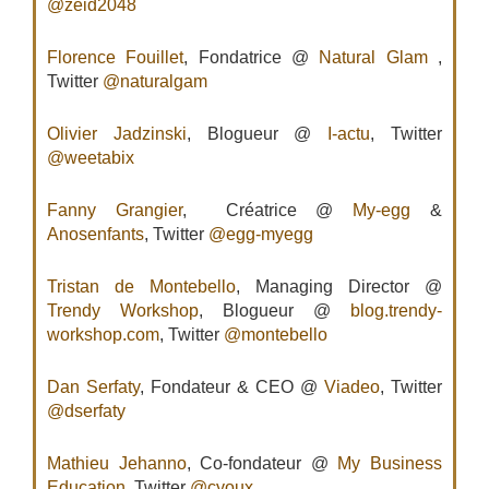
@zeid2048
Florence Fouillet
, Fondatrice @
Natural Glam
,
Twitter
@naturalgam
Olivier Jadzinski
, Blogueur @
I-actu
, Twitter
@weetabix
Fanny Grangier
, Créatrice @
My-egg
&
Anosenfants
, Twitter
@egg-myegg
Tristan de Montebello
, Managing Director @
Trendy Workshop
, Blogueur @
blog.trendy-
workshop.com
, Twitter
@montebello
Dan Serfaty
, Fondateur & CEO @
Viadeo
, Twitter
@dserfaty
Mathieu Jehanno
, Co-fondateur @
My Business
Education
, Twitter
@cyoux