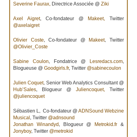
Severine Faurax,
Directrice Associée @
Ziki
Axel Aigret
, Co-fondateur @
Makeet,
Twitter
@axelaigret
Olivier Coste
, Co-fondateur @
Makeet
, Twitter
@Olivier_Coste
Sabine Coulon
, Fondatrice @
Lesredacs.com
,
Blogueuse @
Goodgirls.fr
, Twitter
@sabinecoulon
Julien Coquet
, Senior Web Analytics Consultant @
Hub’Sales
, Blogueur @
Juliencoquet,
Twitter
@juliencoquet
Sébastien L, Co-fondateur @
ADNSound Webzine
Musical
, Twitter
@adnsound
Jonathan Winandyd
, Blogueur @
Metrokid.fr
&
Jonyboy
, Twitter
@metrokid