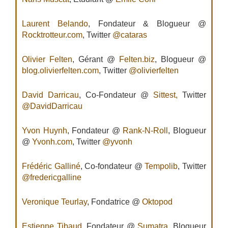
Laurent Belando
, Fondateur & Blogueur @
Rocktrotteur.com
, Twitter
@cataras
Olivier Felten
, Gérant @
Felten.biz
, Blogueur @
blog.olivierfelten.com
, Twitter
@olivierfelten
David Darricau
, Co-Fondateur @
Sittest,
Twitter
@DavidDarricau
Yvon Huynh
, Fondateur @
Rank-N-Roll
, Blogueur
@
Yvonh.com
, Twitter
@yvonh
Frédéric Galliné
, Co-fondateur @
Tempolib
, Twitter
@fredericgalline
Veronique Teurlay
, Fondatrice @
Oktopod
Estienne Tibaud
, Fondateur @
Sumatra
, Blogueur