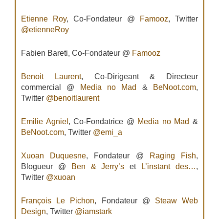
Etienne Roy
, Co-Fondateur @
Famooz
, Twitter
@etienneRoy
Fabien Bareti, Co-Fondateur @
Famooz
Benoit Laurent
, Co-Dirigeant & Directeur
commercial @
Media no Mad
&
BeNoot.com
,
Twitter
@benoitlaurent
Emilie Agniel
, Co-Fondatrice @
Media no Mad
&
BeNoot.com
, Twitter
@emi_a
Xuoan Duquesne
, Fondateur @
Raging Fish
,
Blogueur @
Ben & Jerry’s
et
L’instant des…
,
Twitter
@xuoan
François Le Pichon
, Fondateur @
Steaw Web
Design
, Twitter
@iamstark