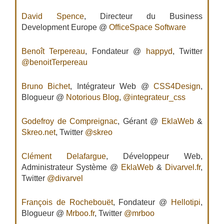
David Spence
, Directeur du Business
Development Europe @
OfficeSpace Software
Benoît Terpereau
, Fondateur @
happyd
, Twitter
@benoitTerpereau
Bruno Bichet
, Intégrateur Web @
CSS4Design
,
Blogueur @
Notorious Blog
,
@integrateur_css
Godefroy de Compreignac
, Gérant @
EklaWeb
&
Skreo.net
, Twitter
@skreo
Clément Delafargue
, Développeur Web,
Administrateur Système @
EklaWeb
&
Divarvel.fr
,
Twitter
@divarvel
François de Rochebouët
, Fondateur @
Hellotipi
,
Blogueur @
Mrboo.fr
, Twitter
@mrboo