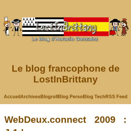
Le blog francophone de
LostInBrittany
Accueil
Archives
Blogroll
Blog Perso
Blog Tech
RSS Feed
WebDeux.connect 2009 :