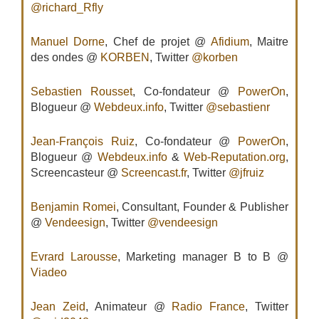
@richard_Rfly
Manuel Dorne
, Chef de projet @
Afidium
, Maitre
des ondes @
KORBEN
, Twitter
@korben
Sebastien Rousset
, Co-fondateur @
PowerOn
,
Blogueur @
Webdeux.info
, Twitter
@sebastienr
Jean-François Ruiz
, Co-fondateur @
PowerOn
,
Blogueur @
Webdeux.info
&
Web-Reputation.org
,
Screencasteur @
Screencast.fr
, Twitter
@jfruiz
Benjamin Romei
, Consultant, Founder & Publisher
@
Vendeesign
, Twitter
@vendeesign
Evrard Larousse
, Marketing manager B to B @
Viadeo
Jean Zeid
, Animateur @
Radio France
, Twitter