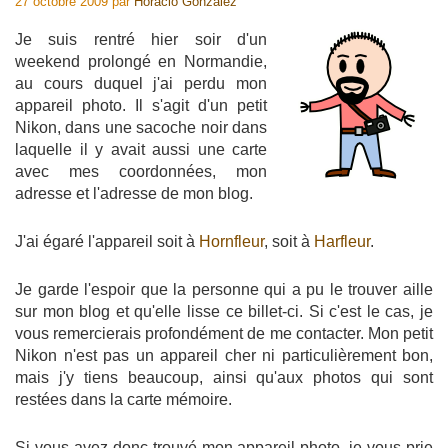
27 octobre 2009
par
Horacio Gonzalez
Je suis rentré hier soir d'un
weekend prolongé en Normandie,
au cours duquel j'ai perdu mon
appareil photo. Il s'agit d'un petit
Nikon, dans une sacoche noir dans
laquelle il y avait aussi une carte
avec mes coordonnées, mon
adresse et l'adresse de mon blog.
J'ai égaré l'appareil soit à
Hornfleur
, soit à
Harfleur
.
Je garde l'espoir que la personne qui a pu le trouver aille
sur mon blog et qu'elle lisse ce billet-ci. Si c'est le cas, je
vous remercierais profondément de me contacter. Mon petit
Nikon n'est pas un appareil cher ni particulièrement bon,
mais j'y tiens beaucoup, ainsi qu'aux photos qui sont
restées dans la carte mémoire.
Si vous avez donc trouvé mon appareil photo, je vous prie