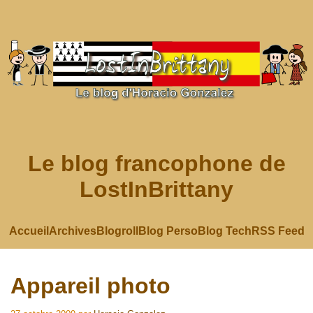
Le blog francophone de
LostInBrittany
Accueil
Archives
Blogroll
Blog Perso
Blog Tech
RSS Feed
Appareil photo