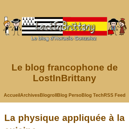
Le blog francophone de
LostInBrittany
Accueil
Archives
Blogroll
Blog Perso
Blog Tech
RSS Feed
La physique appliquée à la