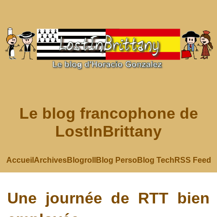
Le blog francophone de
LostInBrittany
Accueil
Archives
Blogroll
Blog Perso
Blog Tech
RSS Feed
Une journée de RTT bien