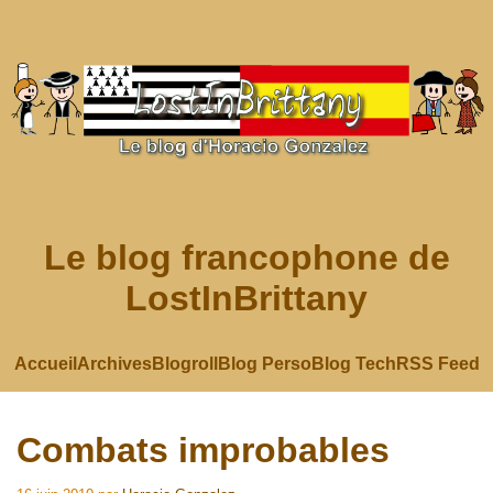
Le blog francophone de
LostInBrittany
Accueil
Archives
Blogroll
Blog Perso
Blog Tech
RSS Feed
Combats improbables