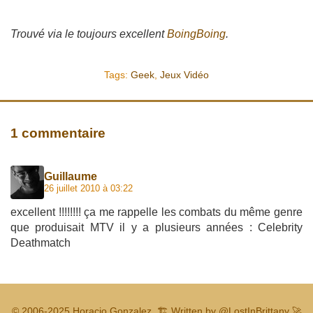
Trouvé via le toujours excellent
BoingBoing
.
Tags:
Geek
,
Jeux Vidéo
1 commentaire
Guillaume
26 juillet 2010 à 03:22
excellent !!!!!!!! ça me rappelle les combats du même genre
que produisait MTV il y a plusieurs années : Celebrity
Deathmatch
© 2006-2025
Horacio Gonzalez
.
🏗️ Written by
@LostInBrittany
🚀