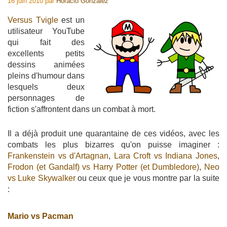
16 juin 2010
par
Horacio Gonzalez
Versus Tvigle
est un
utilisateur YouTube
qui fait des
excellents petits
dessins animées
pleins d'humour dans
lesquels deux
personnages de
fiction s'affrontent dans un combat à mort.
Il a déjà produit une quarantaine de ces vidéos, avec les
combats les plus bizarres qu'on puisse imaginer :
Frankenstein vs d'Artagnan
,
Lara Croft vs Indiana Jones
,
Frodon (et Gandalf) vs Harry Potter (et Dumbledore)
,
Neo
vs Luke Skywalker
ou ceux que je vous montre par la suite
:
Mario vs Pacman