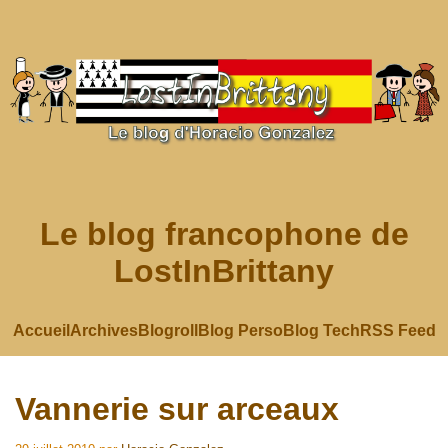
Le blog francophone de
LostInBrittany
Accueil
Archives
Blogroll
Blog Perso
Blog Tech
RSS Feed
Vannerie sur arceaux