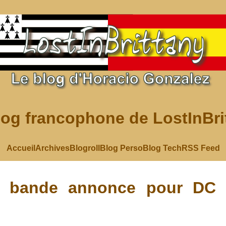
log francophone de LostInBri
Accueil
Archives
Blogroll
Blog Perso
Blog Tech
RSS Feed
e bande annonce pour DC 