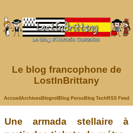
Le blog francophone de
LostInBrittany
Accueil
Archives
Blogroll
Blog Perso
Blog Tech
RSS Feed
Une armada stellaire à