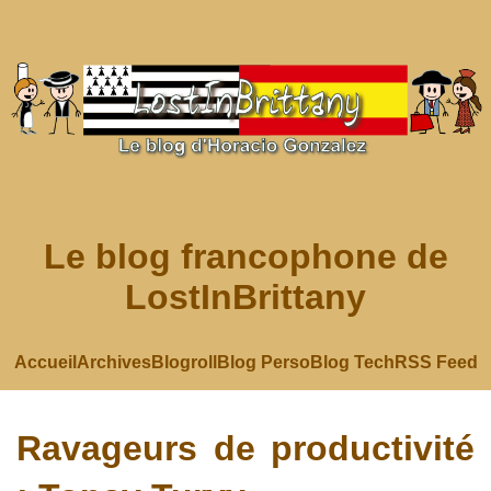
Le blog francophone de
LostInBrittany
Accueil
Archives
Blogroll
Blog Perso
Blog Tech
RSS Feed
Ravageurs de productivité