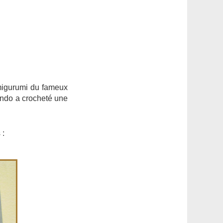
migurumi du fameux
endo a crocheté une
 :