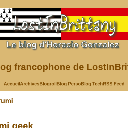
log francophone de LostInBri
Accueil
Archives
Blogroll
Blog Perso
Blog Tech
RSS Feed
rumi
mi geek