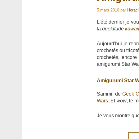
5 mars 2010
par
Horac
L'été dernier je vo
la
geekitude
kawai
Aujourd'hui je rep
crochetés ou trico
crochetés, encore
amigurumi Star War
Amigurumi Star W
Sammi, de
Geek Ce
Wars
. Et
wow
, le 
Je vous montre qu