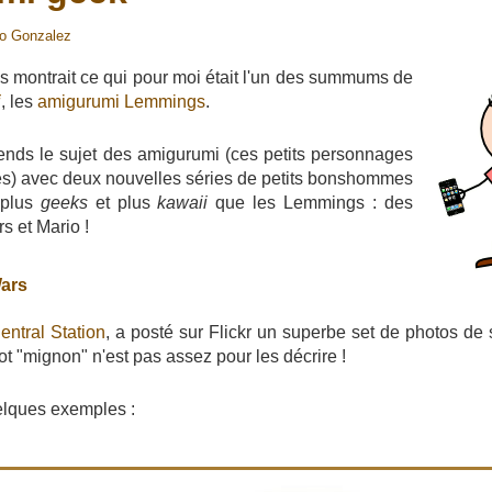
io Gonzalez
us montrait ce qui pour moi était l'un des summums de
i
, les
amigurumi Lemmings
.
rends le sujet des amigurumi (ces petits personnages
tés) avec deux nouvelles séries de petits bonshommes
 plus
geeks
et plus
kawaii
que les Lemmings : des
s et Mario !
ars
ntral Station
, a posté sur Flickr un superbe set de photos de
mot "mignon" n'est pas assez pour les décrire !
elques exemples :