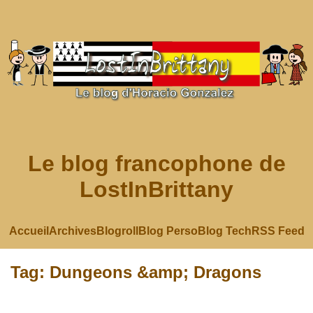
Le blog francophone de
LostInBrittany
Accueil
Archives
Blogroll
Blog Perso
Blog Tech
RSS Feed
Tag: Dungeons &amp; Dragons