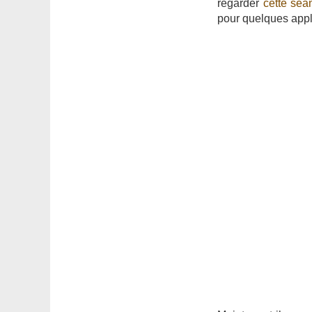
regarder
cette séa
pour quelques appl