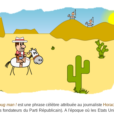
oug man !
est une phrase célèbre attribuée au journaliste
Horac
es fondateurs du Parti Républicain). A l'époque où les Etats Un