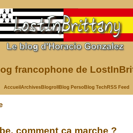
log francophone de LostInBri
Accueil
Archives
Blogroll
Blog Perso
Blog Tech
RSS Feed
e
abe, comment ca marche ?