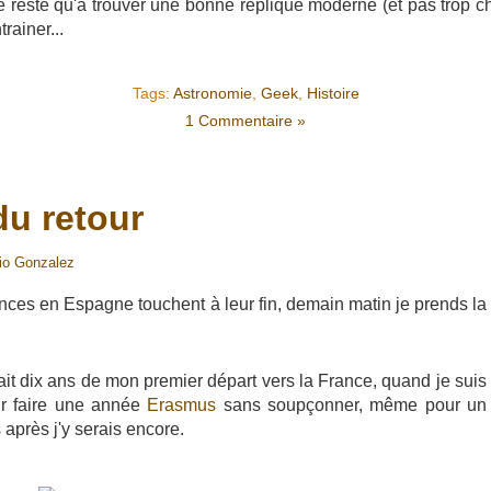
e reste qu'à trouver une bonne réplique moderne (et pas trop ch
rainer...
Tags:
Astronomie
,
Geek
,
Histoire
1 Commentaire »
du retour
io Gonzalez
nces en Espagne touchent à leur fin, demain matin je prends la
ait dix ans de mon premier départ vers la France, quand je suis
ur faire une année
Erasmus
sans soupçonner, même pour un
 après j'y serais encore.