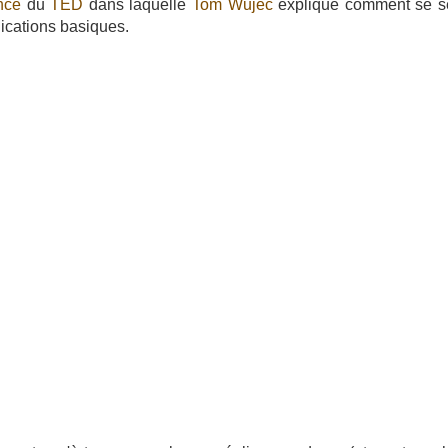
nce
du
TED
dans laquelle
Tom Wujec
explique comment se ser
ications basiques.