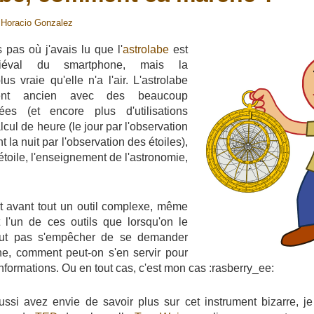
r
Horacio Gonzalez
pas où j'avais lu que l'
astrolabe
est
édiéval du smartphone, mais la
s vraie qu'elle n'a l'air. L'astrolabe
ent ancien avec des beaucoup
érées (et encore plus d'utilisations
lcul de heure (le jour par l'observation
 la nuit par l'observation des étoiles),
 étoile, l'enseignement de l'astronomie,
st avant tout un outil complexe, même
 l'un de ces outils que lorsqu'on le
ut pas s'empêcher de se demander
, comment peut-on s'en servir pour
informations. Ou en tout cas, c'est mon cas :rasberry_ee:
ussi avez envie de savoir plus sur cet instrument bizarre, j