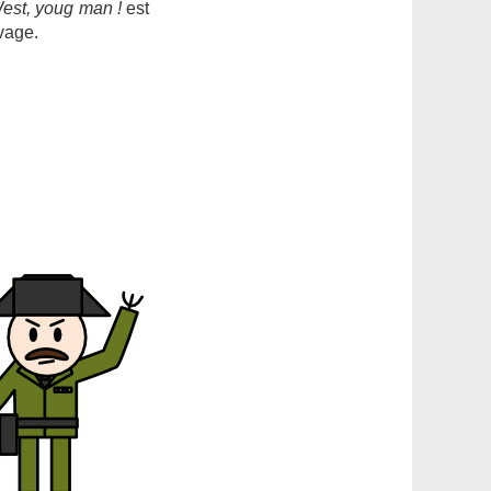
est, youg man !
est
uvage.