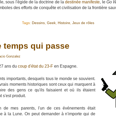
le, sous l'égide de la doctrine de la
destinée manifeste
, le
Go W
boles des efforts de conquête et civilisation de la frontière sa
Tags:
Dessins
,
Geek
,
Histoire
,
Jeux de rôles
le temps qui passe
acio Gonzalez
 27 ans du
coup d'état du 23-F
en Espagne.
nts importants, desquels tous le monde se souvient.
 vrais moments historiques sont ceux qui marquent à
re des gens ce qu'ils faisaient et où ils étaient
 s'est produit.
n de mes parents, l'un de ces événements était
me à la Lune. On peut demander à n'importe qui de