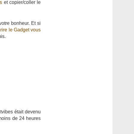
s
et copier/coller le
otre bonheur. Et si
rire le Gadget vous
is.
etvibes était devenu
 moins de 24 heures