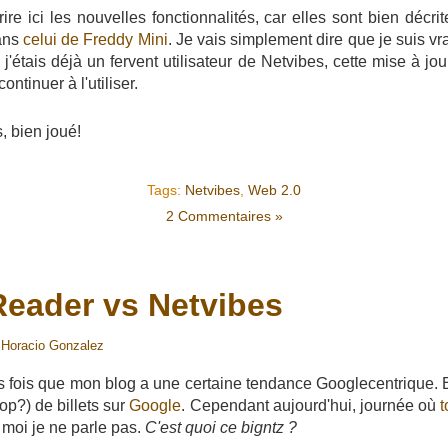
ire ici les nouvelles fonctionnalités, car elles sont bien décr
ans
celui de Freddy Mini
. Je vais simplement dire que je suis vr
j'étais déjà un fervent utilisateur de Netvibes, cette mise à 
ontinuer à l'utiliser.
, bien joué!
Tags:
Netvibes
,
Web 2.0
2 Commentaires »
eader vs Netvibes
r
Horacio Gonzalez
s fois que mon blog a une certaine tendance Googlecentrique. E
rop?) de billets sur
Google
. Cependant aujourd'hui, journée où
t
, moi je ne parle pas.
C'est quoi ce bigntz ?