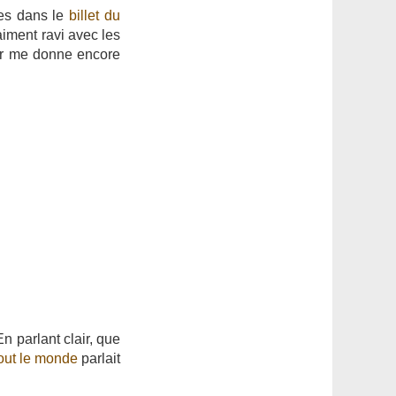
ites dans le
billet du
aiment ravi avec les
jour me donne encore
n parlant clair, que
out
le
monde
parlait