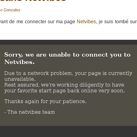
io Gonzalez
yant de me connecter sur ma page
Netvibes
, je suis tombé su