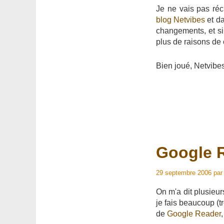
Je ne vais pas récr
blog Netvibes
et d
changements, et si 
plus de raisons de c
Bien joué, Netvibes
Google R
29 septembre 2006
pa
On m'a dit plusieur
je fais beaucoup (t
de
Google Reader