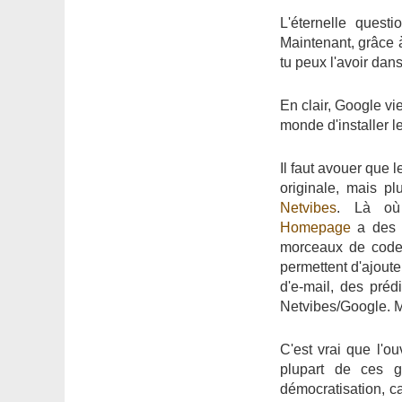
L'éternelle quest
Maintenant, grâce
tu peux l'avoir dans
En clair, Google vie
monde d'installer 
Il faut avouer que 
originale, mais p
Netvibes
. Là où
Homepage
a des G
morceaux de code,
permettent d'ajoute
d'e-mail, des pré
Netvibes/Google. Ma
C'est vrai que l'ou
plupart de ces g
démocratisation, ca