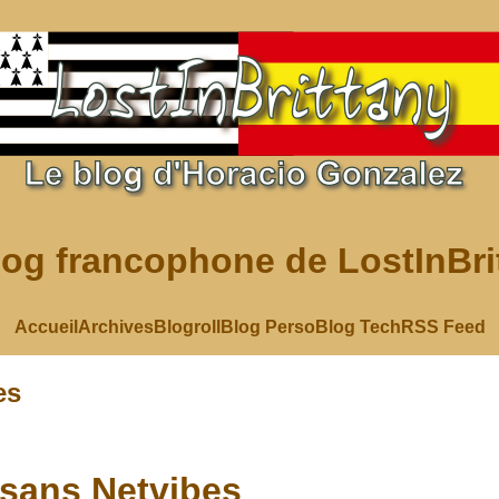
log francophone de LostInBri
Accueil
Archives
Blogroll
Blog Perso
Blog Tech
RSS Feed
es
sans Netvibes