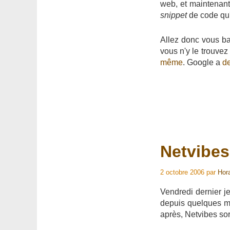
web, et maintenant 
snippet
de code qu'
Allez donc vous ba
vous n'y le trouve
même
. Google a
de
Netvibe
2 octobre 2006
par
Hor
Vendredi dernier 
depuis quelques mo
après, Netvibes so