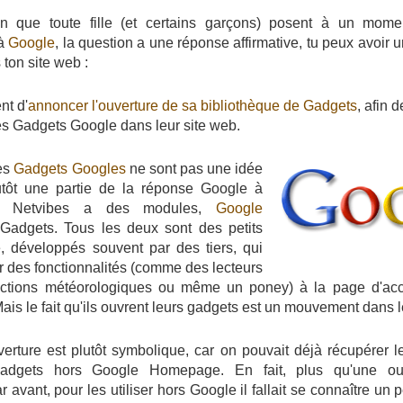
ion que toute fille (et certains garçons) posent à un mom
 à
Google
, la question a une réponse affirmative, tu peux avoir 
 ton site web :
nt d'
annoncer l'ouverture de sa bibliothèque de Gadgets
, afin 
les Gadgets Google dans leur site web.
les
Gadgets Googles
ne sont pas une idée
lutôt une partie de la réponse Google à
 Netvibes a des modules,
Google
adgets. Tous les deux sont des petits
 développés souvent par des tiers, qui
r des fonctionnalités (comme des lecteurs
dictions météorologiques ou même un poney) à la page d'acc
is le fait qu'ils ouvrent leurs gadgets est un mouvement dans 
verture est plutôt symbolique, car on pouvait déjà récupérer le
adgets hors Google Homepage. En fait, plus qu'une ouv
r avant, pour les utiliser hors Google il fallait se connaître un