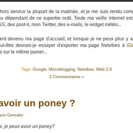
 hors service la plupart de la matinée, et je me suis rendu com
nu dépendant de ce superbe outil. Toute ma veille internet est
SS, des post-it, mon Twitter, des e-mails, le widget météo...
ent devenu ma page d'accueil, et lorsque je ne peux plus y 
ut-être devrais-je essayer d'exporter ma page Netvibes à
iG
s sur le même panier...
Tags:
Google
,
Microblogging
,
Netvibes
,
Web 2.0
2 Commentaires »
avoir un poney ?
acio Gonzalez
i, je peux avoir un poney?