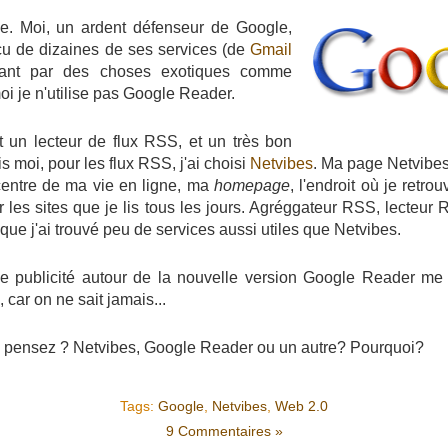
ple. Moi, un ardent défenseur de Google,
ncu de dizaines de ses services (de
Gmail
ant par des choses exotiques comme
moi je n'utilise pas Google Reader.
 un lecteur de flux RSS, et un très bon
s moi, pour les flux RSS, j'ai choisi
Netvibes
. Ma page Netvibe
centre de ma vie en ligne, ma
homepage
, l'endroit où je retro
r les sites que je lis tous les jours. Agréggateur RSS, lecteur
e que j'ai trouvé peu de services aussi utiles que Netvibes.
 ce publicité autour de la nouvelle version Google Reader me
car on ne sait jamais...
s pensez ? Netvibes, Google Reader ou un autre? Pourquoi?
Tags:
Google
,
Netvibes
,
Web 2.0
9 Commentaires »