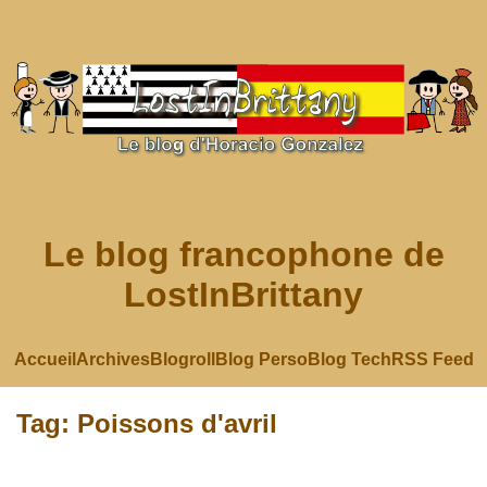
Le blog francophone de
LostInBrittany
Accueil
Archives
Blogroll
Blog Perso
Blog Tech
RSS Feed
Tag: Poissons d'avril