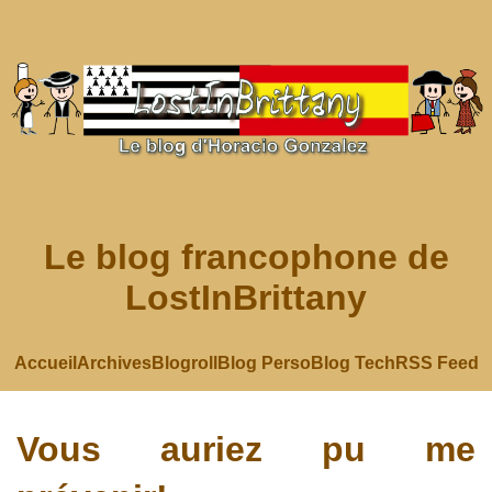
Le blog francophone de
LostInBrittany
Accueil
Archives
Blogroll
Blog Perso
Blog Tech
RSS Feed
Vous auriez pu me