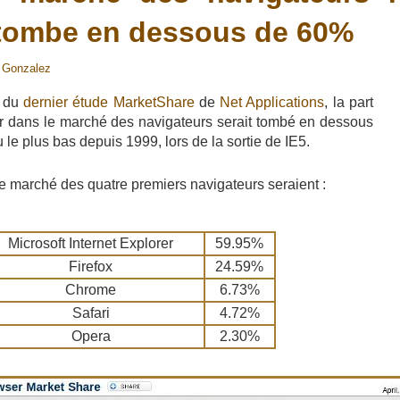
 tombe en dessous de 60%
 Gonzalez
s du
dernier étude
MarketShare
de
Net Applications
, la part
er dans le marché des navigateurs serait tombé en dessous
le plus bas depuis 1999, lors de la sortie de IE5.
 de marché des quatre premiers navigateurs seraient :
Microsoft Internet Explorer
59.95%
Firefox
24.59%
Chrome
6.73%
Safari
4.72%
Opera
2.30%