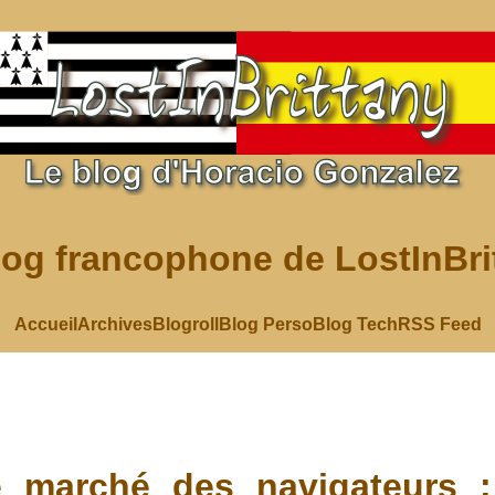
log francophone de LostInBri
Accueil
Archives
Blogroll
Blog Perso
Blog Tech
RSS Feed
e marché des navigateurs : 