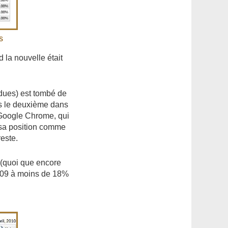
s
d la nouvelle était
ndues) est tombé de
rs le deuxième dans
à Google Chrome, qui
t sa position comme
reste.
 (quoi que encore
2009 à moins de 18%