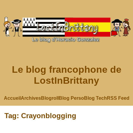
Le blog francophone de
LostInBrittany
Accueil
Archives
Blogroll
Blog Perso
Blog Tech
RSS Feed
Tag: Crayonblogging