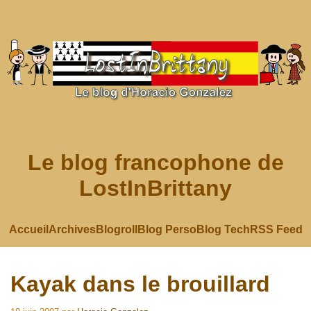
Le blog francophone de
LostInBrittany
Accueil
Archives
Blogroll
Blog Perso
Blog Tech
RSS Feed
Kayak dans le brouillard