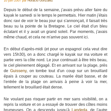
10 juin 2007
par
Horacio Gonzalez
Depuis le début de la semaine, j'avais prévu aller faire du
kayak le samedi si le temps le permettais. Hier matin j'étais
donc ravi de voir le beau jour qui s'annonçait, il faisait très
beau su la pointe de la Bretagne. Le ciel était d'un bleu
éclatant et il y avait un grand soleil. Par moments, j'avais
même chaud, et cela ne m'arrive pas souvent ici.
En début d'après-midi (et pour un espagnol cela veut dire
vers 15h30), on a donc chargé le kayak sur ma voiture et
partie vers la côte nord. Le jour continuait à être très beau,
le ciel pleinement dégagé. Et en arrivant sur la plage, près
de
Guisseny
, on tombe tout d'un coup sur un brouillard
épais à couper au couteau. La marée était basse, et de
l'entrée de la plage on arrivais à peine à voir la mer,
tellement le brouillard était dense.
Ne voulant pas risquer partir en mer sans visibilité, on a
repris la voiture et on a essayé de trouver des côtes moins
brumeuses. On a descendu jusqu'à
Landeda
, de l'autre