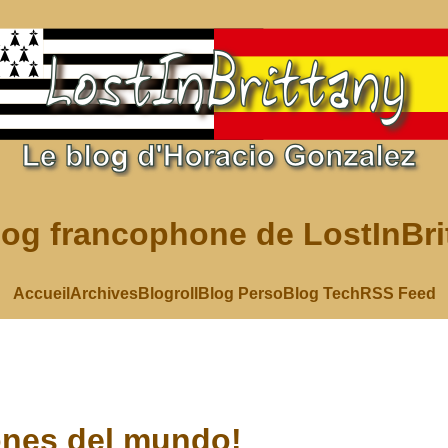
log francophone de LostInBri
Accueil
Archives
Blogroll
Blog Perso
Blog Tech
RSS Feed
nes del mundo!