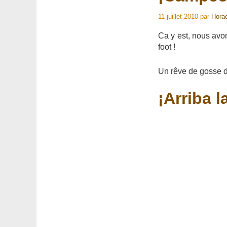
11 juillet 2010
par
Hora
Ca y est, nous avo
foot !
Un rêve de gosse de
¡Arriba l