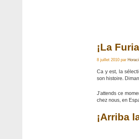
¡La Furia
8 juillet 2010
par
Horac
Ca y est, la sélec
son histoire. Dima
J'attends ce momen
chez nous, en Espag
¡Arriba l