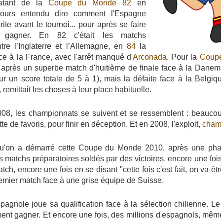
atant de la
Coupe du Monde 82
en
ujours entendu dire comment l'Espagne
ite avant le tournoi... pour après se faire
n gagner. En 82 c'était les matchs
tre l’Inglaterre et l’Allemagne, en
84
la
ace à la France, avec l'arrêt manqué d'
Arconada
. Pour la
Coup
i après un superbe match d'huitième de finale face à la Dane
r un score totale de 5 à 1), mais la défaite face à la Belgi
, remittait les choses à leur place habituelle.
008, les championnats se suivent et se ressemblent : beaucou
e de favoris, pour finir en déception. Et en 2008, l'exploit,
cham
'on a démarré cette Coupe du Monde 2010, après une phase
s matchs préparatoires soldés par des victoires, encore une foi
ch, encore une fois en se disant "cette fois c'est fait, on va êt
remier match face à une grise équipe de Suisse.
pagnole joue sa qualification face à la sélection chilienne. Le
ument gagner. Et encore une fois, des millions d'espagnols, mêm