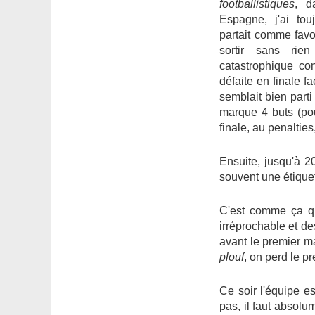
footballistiques
, d
Espagne, j'ai to
partait comme favor
sortir sans rie
catastrophique con
défaite en finale f
semblait bien part
marque 4 buts (pou
finale, au penalties
Ensuite, jusqu'à 2
souvent une étiquett
C'est comme ça qu
irréprochable et de
avant le premier mat
plouf
, on perd le p
Ce soir l'équipe es
pas, il faut absol