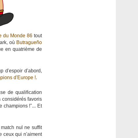
e du Monde 86
tout
mark, où
Butragueño
que en quatrième de
p d'espoir d'abord,
pions d'Europe !
.
 de qualification
s considérés favoris
re champions !"... Et
 match nul ne suffit
e ceux qui n'aiment