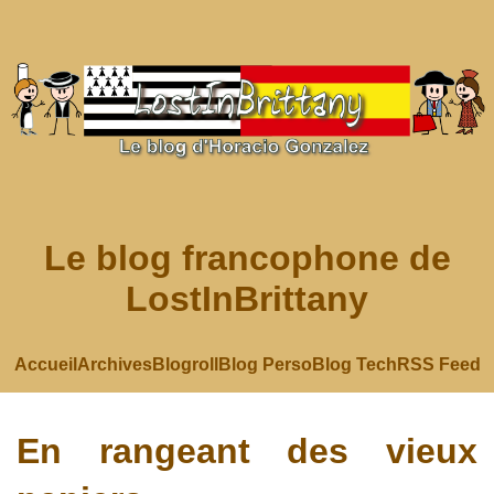
Le blog francophone de
LostInBrittany
Accueil
Archives
Blogroll
Blog Perso
Blog Tech
RSS Feed
En rangeant des vieux