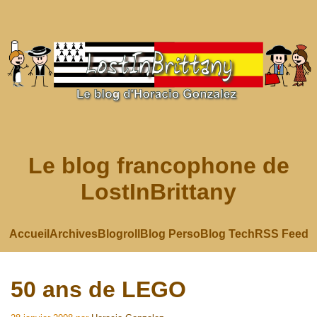
Le blog francophone de
LostInBrittany
Accueil
Archives
Blogroll
Blog Perso
Blog Tech
RSS Feed
50 ans de LEGO