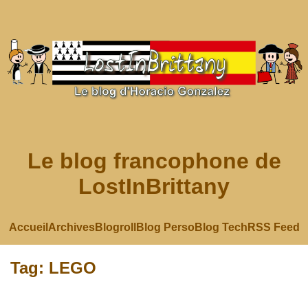
Le blog francophone de
LostInBrittany
Accueil
Archives
Blogroll
Blog Perso
Blog Tech
RSS Feed
Tag: LEGO