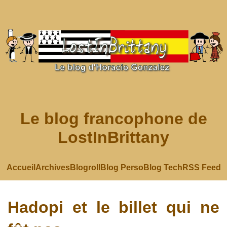
Le blog francophone de
LostInBrittany
Accueil
Archives
Blogroll
Blog Perso
Blog Tech
RSS Feed
Hadopi et le billet qui ne