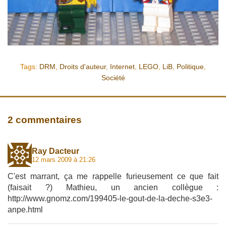
Tags:
DRM
,
Droits d'auteur
,
Internet
,
LEGO
,
LiB
,
Politique
,
Société
2 commentaires
Ray Dacteur
12 mars 2009 à 21:26
C'est marrant, ça me rappelle furieusement ce que fait
(faisait ?) Mathieu, un ancien collègue :
http://www.gnomz.com/199405-le-gout-de-la-deche-s3e3-
anpe.html