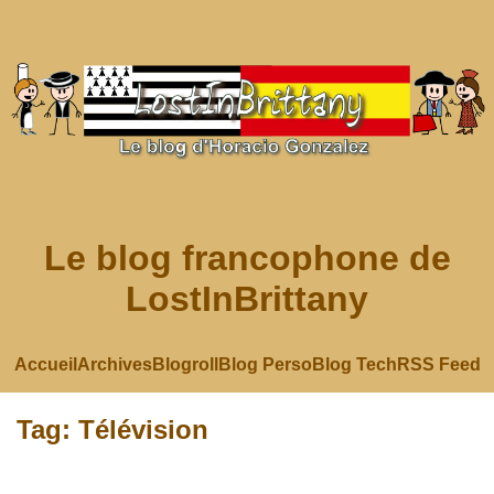
Le blog francophone de
LostInBrittany
Accueil
Archives
Blogroll
Blog Perso
Blog Tech
RSS Feed
Tag: Télévision