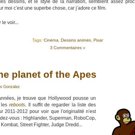
des dessins, et le style de la narration, semblent assez pr
 moi c'est une superbe chose, car j'adore ce film.
 le voir...
Tags:
Cinéma
,
Dessins animés
,
Pixar
3 Commentaires »
the planet of the Apes
io Gonzalez
nnées, je trouve que Hollywood pousse un
c les
reboots
. Il suffit de regarder la liste des
 2011-2012 pour voir que l'originalité n'est
endez-vous : Highlander, Superman, RoboCop,
 Kombat, Street Fighter, Judge Dredd...