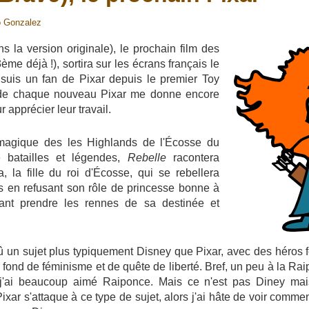
o Gonzalez
s la version originale), le prochain film des
ème déjà !), sortira sur les écrans français le
 suis un fan de Pixar depuis le premier Toy
ie de chaque nouveau Pixar me donne encore
 apprécier leur travail.
magique des les Highlands de l'Écosse du
 batailles et légendes,
Rebelle
racontera
a, la fille du roi d'Écosse, qui se rebellera
ons en refusant son rôle de princesse bonne à
ant prendre les rennes de sa destinée et
 dû un sujet plus typiquement Disney que Pixar, avec des héros
r fond de féminisme et de quête de liberté. Bref, un peu à la Raip
j'ai beaucoup aimé Raiponce. Mais ce n'est pas Diney mais 
ixar s'attaque à ce type de sujet, alors j'ai hâte de voir comment