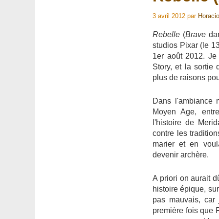
3 avril 2012
par
Horaci
Rebelle
(
Brave
dan
studios Pixar (le 13
1er août 2012. Je
Story, et la sort
plus de raisons pour
Dans l'ambiance 
Moyen Age, entre
l'histoire de Merid
contre les traditi
marier et en voul
devenir archère.
A priori on aurait
histoire épique, su
pas mauvais, car 
première fois que P