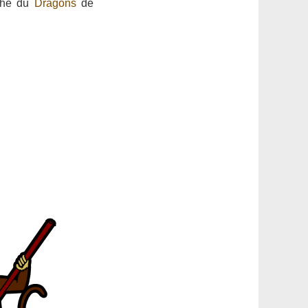
oche du
Dragons
de