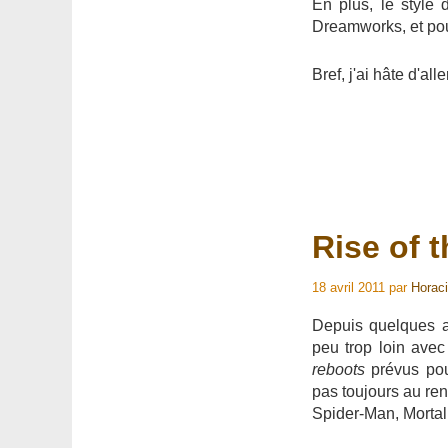
En plus, le style 
Dreamworks, et pour
Bref, j'ai hâte d'aller
Rise of 
18 avril 2011
par
Horac
Depuis quelques a
peu trop loin ave
reboots
prévus pour
pas toujours au r
Spider-Man, Mortal