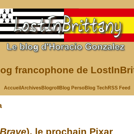
log francophone de LostInBri
Accueil
Archives
Blogroll
Blog Perso
Blog Tech
RSS Feed
a
Brave
), le prochain Pixar