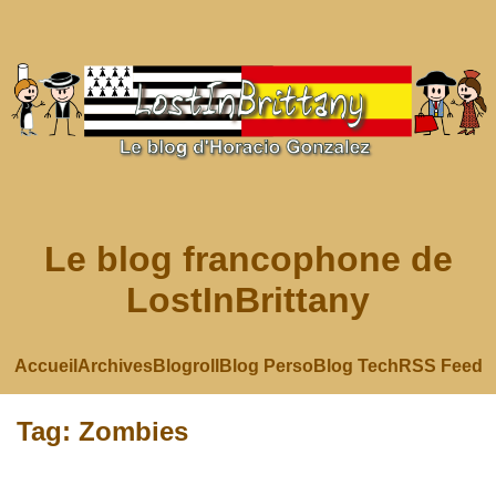
Le blog francophone de
LostInBrittany
Accueil
Archives
Blogroll
Blog Perso
Blog Tech
RSS Feed
Tag: Zombies