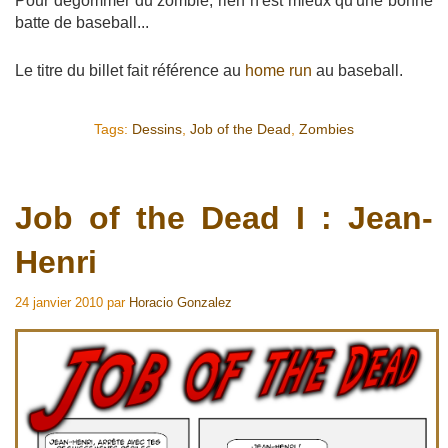
Pour dégommer du zombie, rien n'est mieux qu'une bonne
batte de baseball...
Le titre du billet fait référence au
home run
au baseball.
Tags:
Dessins
,
Job of the Dead
,
Zombies
Job of the Dead I : Jean-
Henri
24 janvier 2010
par
Horacio Gonzalez