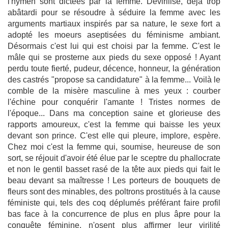
l'hymen sont dictées par la femme. Dévirilisé, déjà trop
abâtardi pour se résoudre à séduire la femme avec les
arguments martiaux inspirés par sa nature, le sexe fort a
adopté les moeurs aseptisées du féminisme ambiant.
Désormais c'est lui qui est choisi par la femme. C'est le
mâle qui se prosterne aux pieds du sexe opposé ! Ayant
perdu toute fierté, pudeur, décence, honneur, la génération
des castrés "propose sa candidature" à la femme... Voilà le
comble de la misère masculine à mes yeux : courber
l'échine pour conquérir l'amante ! Tristes normes de
l'époque... Dans ma conception saine et glorieuse des
rapports amoureux, c'est la femme qui baisse les yeux
devant son prince. C'est elle qui pleure, implore, espère.
Chez moi c'est la femme qui, soumise, heureuse de son
sort, se réjouit d'avoir été élue par le sceptre du phallocrate
et non le gentil basset rasé de la tête aux pieds qui fait le
beau devant sa maîtresse ! Les porteurs de bouquets de
fleurs sont des minables, des poltrons prostitués à la cause
féministe qui, tels des coq déplumés préférant faire profil
bas face à la concurrence de plus en plus âpre pour la
conquête féminine, n'osent plus affirmer leur virilité