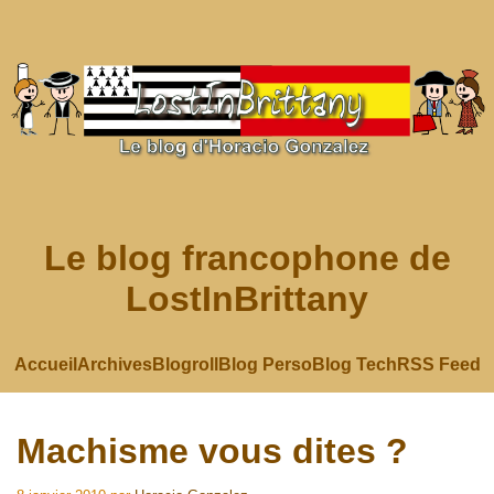
Le blog francophone de
LostInBrittany
Accueil
Archives
Blogroll
Blog Perso
Blog Tech
RSS Feed
Machisme vous dites ?