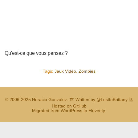
Qu'est-ce que vous pensez ?
Tags:
Jeux Vidéo
,
Zombies
© 2006-2025
Horacio Gonzalez
.
🏗️ Written by
@LostInBrittany
🚀
Hosted on GitHub
Migrated from WordPress to Eleventy.