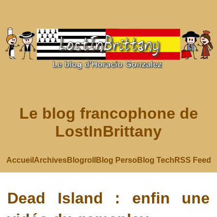
Le blog francophone de
LostInBrittany
Accueil
Archives
Blogroll
Blog Perso
Blog Tech
RSS Feed
Dead Island : enfin une