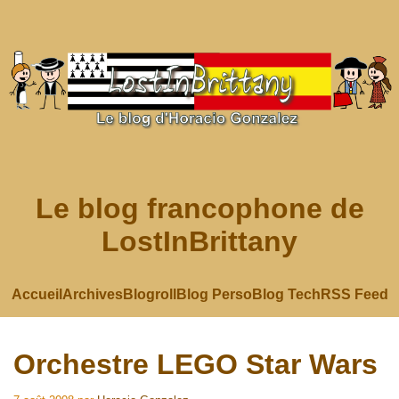
Le blog francophone de
LostInBrittany
Accueil
Archives
Blogroll
Blog Perso
Blog Tech
RSS Feed
Orchestre LEGO Star Wars