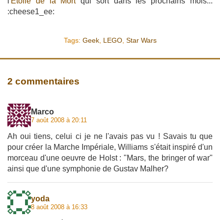
l'
Etoile de la Mort
qui sort dans les prochains mois...
:cheese1_ee:
Tags:
Geek
,
LEGO
,
Star Wars
2 commentaires
Marco
7 août 2008 à 20:11
Ah oui tiens, celui ci je ne l'avais pas vu ! Savais tu que
pour créer la Marche Impériale, Williams s'était inspiré d'un
morceau d'une oeuvre de Holst : "Mars, the bringer of war"
ainsi que d'une symphonie de Gustav Malher?
yoda
8 août 2008 à 16:33