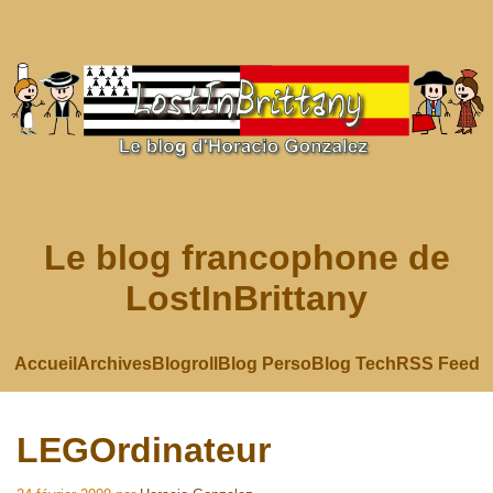
Le blog francophone de
LostInBrittany
Accueil
Archives
Blogroll
Blog Perso
Blog Tech
RSS Feed
LEGOrdinateur