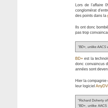
Lors de l'affaire 
conglomérat d'entr
des points dans la
Ils ont donc bombé 
pas trop convainca
"BD+, unlike AACS wh
BD+
est la technol
donc convaincus de 
années sont devenu
Hier la compagnie
leur logiciel
AnyD
“Richard Doherty of
“BD+, unlike AACS w