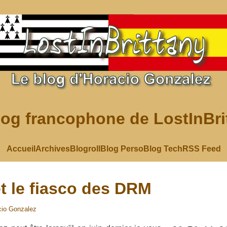
log francophone de LostInBri
Accueil
Archives
Blogroll
Blog Perso
Blog Tech
RSS Feed
t le fiasco des DRM
cio Gonzalez