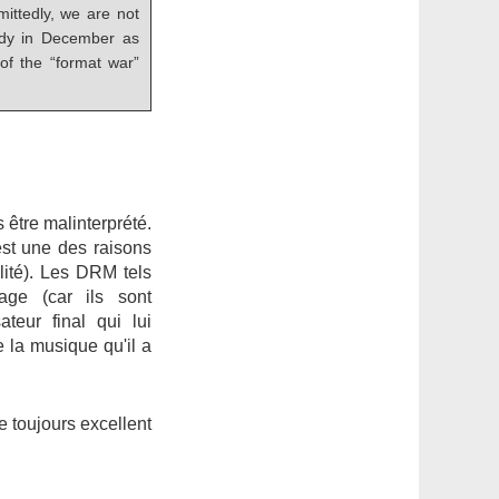
ittedly, we are not
eady in December as
of the “format war”
s être malinterprété.
 est une des raisons
alité). Les DRM tels
age (car ils sont
teur final qui lui
e la musique qu'il a
e toujours excellent