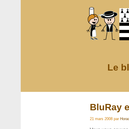
Le b
BluRay e
21 mars 2008
par
Hora