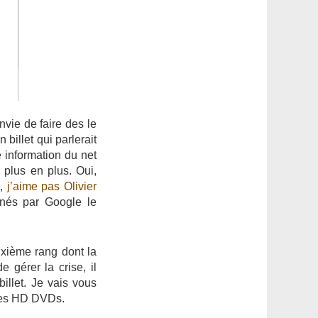
nvie de faire des le
billet qui parlerait
e information du net
e plus en plus. Oui,
s,
j’aime pas Olivier
nnés par Google le
uxième rang dont la
 gérer la crise, il
billet. Je vais vous
 des HD DVDs.