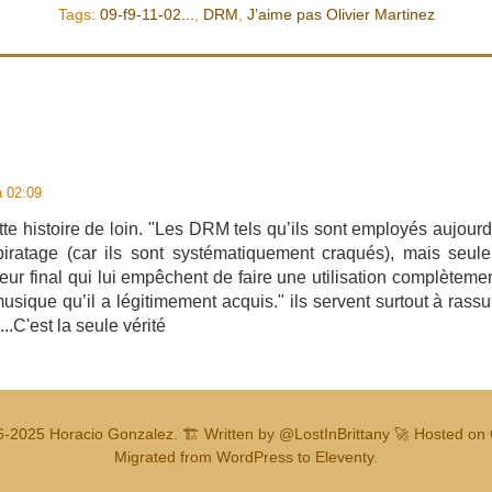
Tags:
09-f9-11-02...
,
DRM
,
J’aime pas Olivier Martinez
à 02:09
cette histoire de loin. "Les DRM tels qu’ils sont employés aujour
 piratage (car ils sont systématiquement craqués), mais seu
ateur final qui lui empêchent de faire une utilisation complèteme
musique qu’il a légitimement acquis." ils servent surtout à rassu
..C'est la seule vérité
6-2025
Horacio Gonzalez
.
🏗️ Written by
@LostInBrittany
🚀 Hosted on 
Migrated from WordPress to Eleventy.