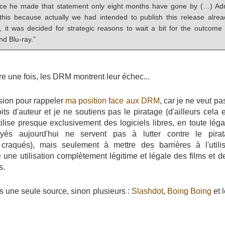
nce he made that statement only eight months have gone by (…) Adm
h this because actually we had intended to publish this release alr
 it was decided for strategic reasons to wait a bit for the outcome 
d Blu-ray.”
 une fois, les DRM montrent leur échec...
asion pour rappeler
ma position face aux DRM
, car je ne veut pa
its d'auteur et je ne soutiens pas le piratage (d'ailleurs cela
tilise presque exclusivement des logiciels libres, en toute lég
oyés aujourd'hui ne servent pas à lutter contre le pirat
craqués), mais seulement à mettre des barrières à l'utilisa
une utilisation complètement légitime et légale des films et d
s.
pas une seule source, sinon plusieurs :
Slashdot
,
Boing Boing
et l