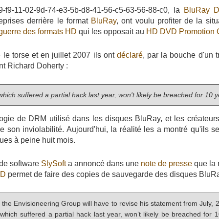
09-f9-11-02-9d-74-e3-5b-d8-41-56-c5-63-56-88-c0, la
BluRay Di
eprises derrière le format
BluRay
, ont voulu profiter de la si
guerre des formats HD
qui les opposait au
HD DVD Promotion 
le torse et en juillet 2007 ils ont
déclaré
, par la bouche d'un 
nt Richard Doherty :
ich suffered a partial hack last year, won't likely be breached for 10 y
ogie de DRM utilisé dans les disques BluRay, et les créateur
son inviolabilité. Aujourd'hui, la réalité les a montré qu'ils s
es à peine huit mois.
 de software
SlySoft
a annoncé dans une
note de presse
que la 
VD
permet de faire des copies de sauvegarde des disques BluRa
 the Envisioneering Group will have to revise his statement from July,
hich suffered a partial hack last year, won’t likely be breached for 10