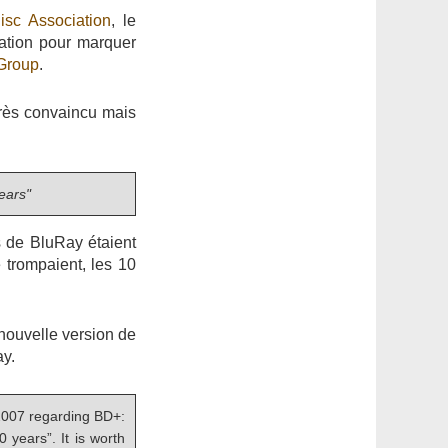
sc Association
, le
tuation pour marquer
Group
.
très convaincu mais
ears"
s de BluRay étaient
e trompaient, les 10
nouvelle version de
y.
 2007 regarding BD+:
 years”. It is worth