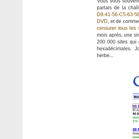
Vous vous souvenez
parlais de la cha
D8-41-56-C5-63-5
DVD
, et de comme
censurer tous les 
mois après, une s
200 000 sites qui 
hexadécimales. J
herbe...