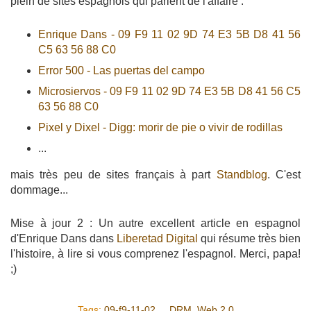
plein de sites espagnols qui parlent de l'affaire :
Enrique Dans - 09 F9 11 02 9D 74 E3 5B D8 41 56
C5 63 56 88 C0
Error 500 - Las puertas del campo
Microsiervos - 09 F9 11 02 9D 74 E3 5B D8 41 56 C5
63 56 88 C0
Pixel y Dixel - Digg: morir de pie o vivir de rodillas
...
mais très peu de sites français à part
Standblog
. C'est
dommage...
Mise à jour 2 : Un autre excellent article en espagnol
d'Enrique Dans dans
Liberetad Digital
qui résume très bien
l'histoire, à lire si vous comprenez l'espagnol. Merci, papa!
;)
Tags:
09-f9-11-02...
,
DRM
,
Web 2.0