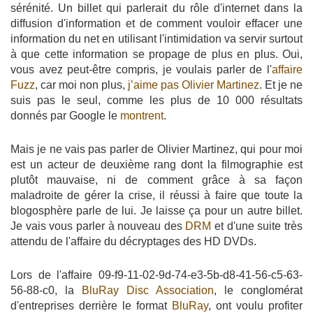
sérénité. Un billet qui parlerait du rôle d'internet dans la
diffusion d'information et de comment vouloir effacer une
information du net en utilisant l'intimidation va servir surtout
à que cette information se propage de plus en plus. Oui,
vous avez peut-être compris, je voulais parler de l'
affaire
Fuzz
, car moi non plus,
j’aime pas Olivier Martinez
. Et je ne
suis pas le seul, comme les plus de 10 000 résultats
donnés par Google le
montrent
.
Mais je ne vais pas parler de Olivier Martinez, qui pour moi
est un acteur de deuxième rang dont la filmographie est
plutôt mauvaise, ni de comment grâce à sa façon
maladroite de gérer la crise, il réussi à faire que toute la
blogosphère parle de lui. Je laisse ça pour un autre billet.
Je vais vous parler à nouveau des
DRM
et d'une suite très
attendu de l'affaire du décryptages des HD DVDs.
Lors de l'affaire 09-f9-11-02-9d-74-e3-5b-d8-41-56-c5-63-
56-88-c0, la
BluRay Disc Association
, le conglomérat
d'entreprises derrière le format
BluRay
, ont voulu profiter