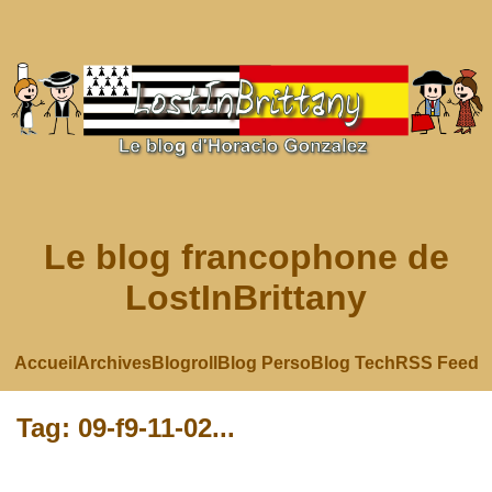
Le blog francophone de
LostInBrittany
Accueil
Archives
Blogroll
Blog Perso
Blog Tech
RSS Feed
Tag: 09-f9-11-02...