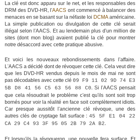
La clé est donc apparu sur le net, et les responsables des
DRM des DVD-HR, l'
AACS
ont commencé à balancer des
menaces en se basant sur la néfaste loi
DCMA
américaine.
La simple publication ou divulgation de cette clé serait
illégal selon l'AACS. Et au lendemain plus d'un million de
sites (dont mon blog) avaient publié la clé pour montrer
notre désaccord avec cette pratique abusive.
Et voici les nouveaux rebondissements dans l'affaire.
L'AACS a décidé dont de révoquer cette clé. Cela veut dire
que les DVD-HR vendus depuis le mois de mai ne sont
pas décodables avec cette clé
09 F9 11 02 9D 74 E3
. Si l'AACS pensait
5B D8 41 56 C5 63 56 88 C0
que cela résoudrait le problème c'est qu'ils sont soit trop
bornés pour voir la réalité en face soit complètement idiots.
Car presque aussitôt l'ancienne clé révoque, une des
autres clés de cryptage fait surface :
45 5F E1 04 22
.
CA 29 C4 93 3F 95 05 2B 79 2A B2
Et lorsqu'ils la révoqueron, une nouvelle fera surface. Et