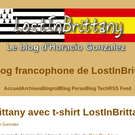
log francophone de LostInBri
Accueil
Archives
Blogroll
Blog Perso
Blog Tech
RSS Feed
ttany avec t-shirt LostInBrit
o Gonzalez