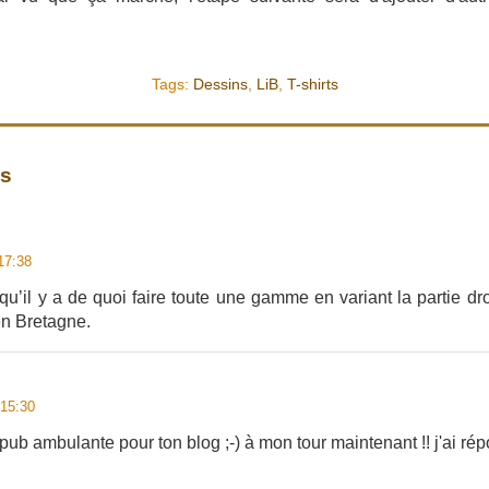
Tags:
Dessins
,
LiB
,
T-shirts
es
17:38
u’il y a de quoi faire toute une gamme en variant la partie dr
en Bretagne.
 15:30
 pub ambulante pour ton blog ;-) à mon tour maintenant !! j'ai rép