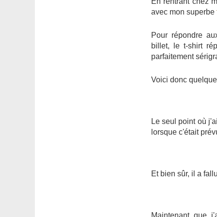
En rentrant chez m
avec mon superbe
Pour répondre aux
billet, le t-shirt
parfaitement sérig
Voici donc quelque
Le seul point où j'a
lorsque c'était prév
Et bien sûr, il a fal
Maintenant que j'