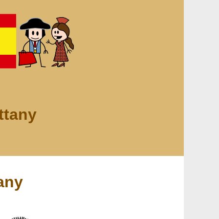
ttany
tany