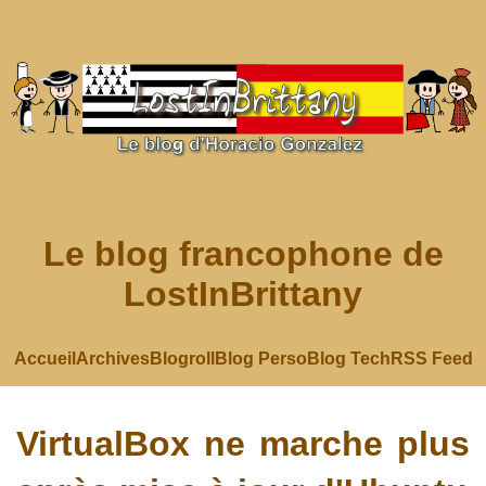
Le blog francophone de
LostInBrittany
Accueil
Archives
Blogroll
Blog Perso
Blog Tech
RSS Feed
VirtualBox ne marche plus