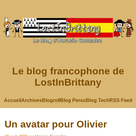
Le blog francophone de
LostInBrittany
Accueil
Archives
Blogroll
Blog Perso
Blog Tech
RSS Feed
Un avatar pour Olivier